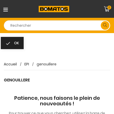
0
OK

Accueil
EPI
genouillere
GENOUILLERE
Patience, nous faisons le plein de
nouveautés !
Pour trouver ce que vous cherchez, utilisez la barre de