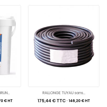
UN...
RALLONGE TUYAU sans...
175,44 € TTC
70 € HT
146,20 € HT
-