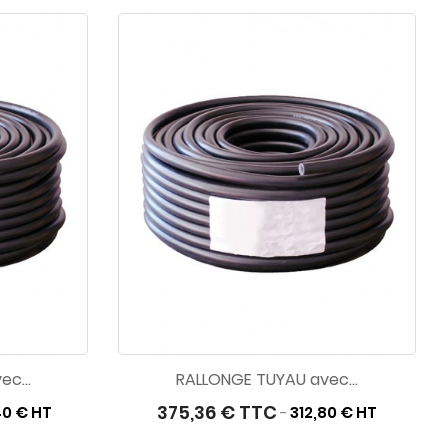
c...
RALLONGE TUYAU avec...
375,36 € TTC
40 € HT
312,80 € HT
-