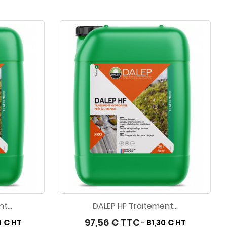
t...
DALEP HF Traitement...
97,56 € TTC
0 € HT
81,30 € HT
-