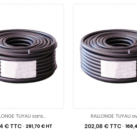
LONGE TUYAU sans...
RALLONGE TUYAU ave
04 € TTC
202,08 € TTC
291,70 € HT
168,
-
-