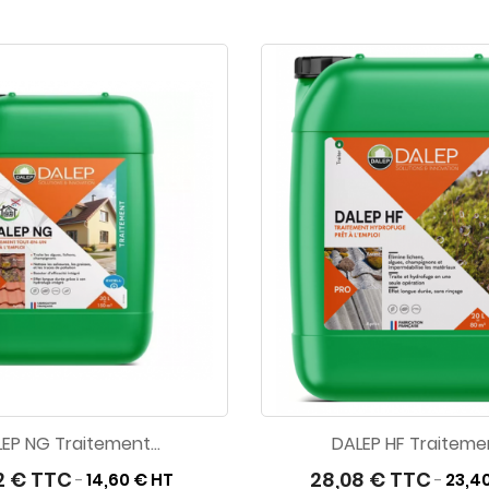
EP NG Traitement...
DALEP HF Traitemen
2 € TTC
28,08 € TTC
14,60 € HT
23,4
-
-