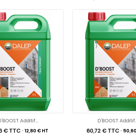
D'BOOST Additif...
D'BOOST Additif..
36 € TTC
60,72 € TTC
12,80 € HT
50,6
-
-