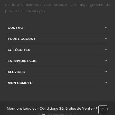
de 15 ans, Bomatos vous propose une large gamme de
produits au meilleur prix.
CONTACT
YOUR ACCOUNT
CATÉGORIES
EN SAVOIR PLUS
SERVICES
MON COMPTE
Mentions Légales
-
Conditions Générales de Vente
-
Plan du
Site
- Bomatos © 2020