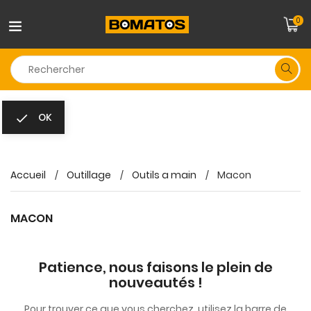
0
OK

Accueil
Outillage
Outils a main
Macon
MACON
Patience, nous faisons le plein de
nouveautés !
Pour trouver ce que vous cherchez, utilisez la barre de